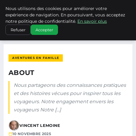
Nous utilisons des cookies pour améliorer votre
NATURE EN LORRAINE
expérience de navigation. En poursuivant, vous acceptez
notre politique de confidentialité.
En savoir plus
ACCUEIL
AVENTURES EN FAMILLE
ABOUT
Refuser
Accepter
AVENTURES EN FAMILLE
ABOUT
Nous partageons des connaissances pratiques
et des histoires vécues pour inspirer tous les
voyageurs. Notre engagement envers les
voyageurs Notre […]
VINCENT LEMOINE
10 NOVEMBRE 2025