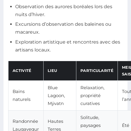
Observation des aurores boréales lors des
nuits d’hiver.
Excursions d’observation des baleines ou
macareux.
Exploration artistique et rencontres avec des
artisans locaux.
MEI
ACTIVITÉ
LIEU
PARTICULARITÉ
SAI
Blue
Relaxation,
Bains
Tou
Lagoon,
propriété
naturels
l’an
Mývatn
curatives
Solitude,
Randonnée
Hautes
paysages
Été
Laugavegur
Terres