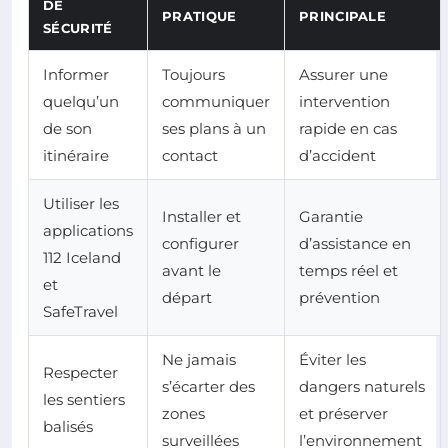
DE
PRATIQUE
PRINCIPALE
SÉCURITÉ
Informer
Toujours
Assurer une
quelqu’un
communiquer
intervention
de son
ses plans à un
rapide en cas
itinéraire
contact
d’accident
Utiliser les
Installer et
Garantie
applications
configurer
d’assistance en
112 Iceland
avant le
temps réel et
et
départ
prévention
SafeTravel
Ne jamais
Éviter les
Respecter
s’écarter des
dangers naturels
les sentiers
zones
et préserver
balisés
surveillées
l’environnement