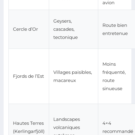
avion
Geysers,
Route bien
Cercle d’Or
cascades,
entretenue
tectonique
Moins
Villages paisibles,
fréquenté,
Fjords de l’Est
macareux
route
sinueuse
Landscapes
Hautes Terres
4×4
volcaniques
(Kerlingarfjöll)
recommandé