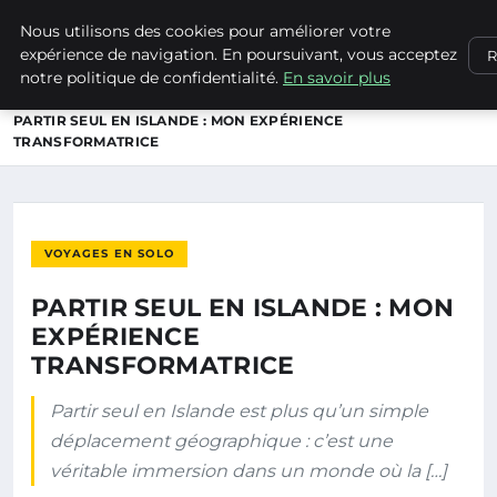
Nous utilisons des cookies pour améliorer votre
NATURE EN LORRAINE
expérience de navigation. En poursuivant, vous acceptez
R
notre politique de confidentialité.
En savoir plus
ACCUEIL
VOYAGES EN SOLO
PARTIR SEUL EN ISLANDE : MON EXPÉRIENCE
TRANSFORMATRICE
VOYAGES EN SOLO
PARTIR SEUL EN ISLANDE : MON
EXPÉRIENCE
TRANSFORMATRICE
Partir seul en Islande est plus qu’un simple
déplacement géographique : c’est une
véritable immersion dans un monde où la […]