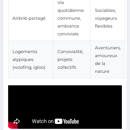
Vie
quotidienne
Sociables,
Airbnb partagé
commune,
voyageurs
ambiance
flexibles
conviviale
Aventuriers,
Logements
Convivialité,
amoureux
atypiques
projets
de la
(woofing, igloo)
collectifs
nature