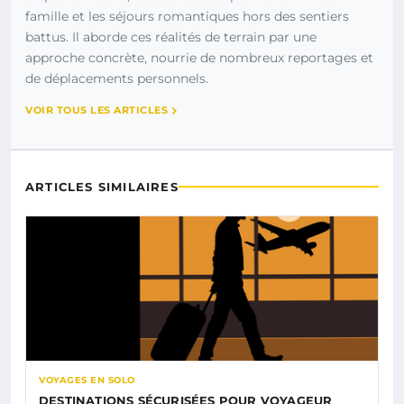
famille et les séjours romantiques hors des sentiers
battus. Il aborde ces réalités de terrain par une
approche concrète, nourrie de nombreux reportages et
de déplacements personnels.
VOIR TOUS LES ARTICLES
ARTICLES SIMILAIRES
VOYAGES EN SOLO
DESTINATIONS SÉCURISÉES POUR VOYAGEUR