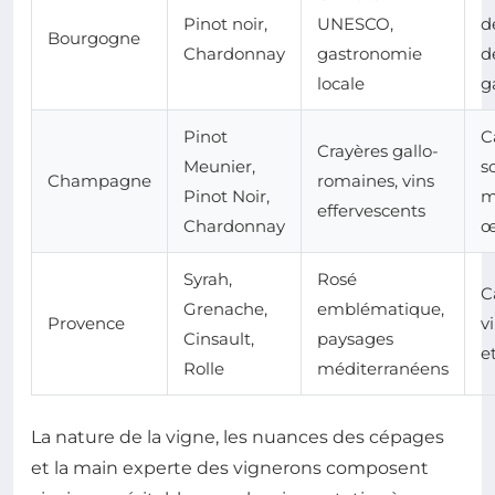
Pinot noir,
UNESCO,
d
Bourgogne
Chardonnay
gastronomie
d
locale
g
Pinot
C
Crayères gallo-
Meunier,
s
Champagne
romaines, vins
Pinot Noir,
m
effervescents
Chardonnay
œ
Syrah,
Rosé
C
Grenache,
emblématique,
Provence
vi
Cinsault,
paysages
e
Rolle
méditerranéens
La nature de la vigne, les nuances des cépages
et la main experte des vignerons composent