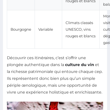
rouges et blancs
bal
Mon
Climats classés
visi
Bourgogne
Variable
UNESCO, vins
cult
rouges et blancs
dég
gas
Découvrir ces itinéraires, c’est s’offrir une
plongée authentique dans la
culture du vin
et
la richesse patrimoniale qui entoure chaque cep.
Ils représentent donc bien plus qu’un simple
périple œnologique, mais une opportunité de
vivre une expérience holistique et enrichissante.