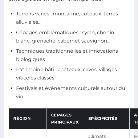
Terroirs variés : montagne, coteaux, terres
alluviales…
Cépages emblématiques : syrah, chenin
blanc, grenache, cabernet sauvignon…
Techniques traditionnelles et innovations
biologiques
Patrimoine bâti : châteaux, caves, villages
viticoles classés
Festivals et événements culturels autour du
vin
CÉPAGES
A
RÉGION
SPÉCIFICITÉS
PRINCIPAUX
T
Climats
H