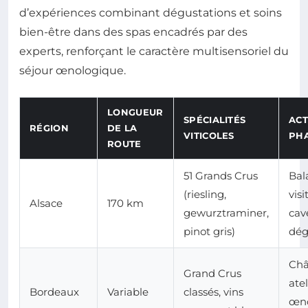
d’expériences combinant dégustations et soins
bien-être dans des spas encadrés par des
experts, renforçant le caractère multisensoriel du
séjour œnologique.
LONGUEUR
SPÉCIALITÉS
ACT
RÉGION
DE LA
VITICOLES
PH
ROUTE
51 Grands Crus
Bal
(riesling,
visi
Alsace
170 km
gewurztraminer,
cav
pinot gris)
dég
Châ
Grand Crus
atel
Bordeaux
Variable
classés, vins
œno