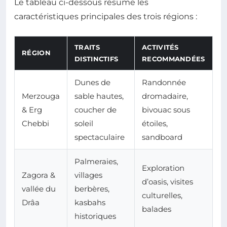
Le tableau ci-dessous résume les
caractéristiques principales des trois régions :
TRAITS
ACTIVITÉS
RÉGION
DISTINCTIFS
RECOMMANDÉES
Dunes de
Randonnée
Merzouga
sable hautes,
dromadaire,
& Erg
coucher de
bivouac sous
Chebbi
soleil
étoiles,
spectaculaire
sandboard
Palmeraies,
Exploration
Zagora &
villages
d’oasis, visites
vallée du
berbères,
culturelles,
Drâa
kasbahs
balades
historiques