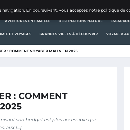
AVENTURES EN FAMILLE
DESTINATIONS 
 navigation. En poursuivant, vous acceptez notre politique de co
AVENTURES EN FAMILLE
DESTINATIONS NATURE
ESCAPADE
MIE ET VOYAGES
GRANDES VILLES À DÉCOUVRIR
VOYAGER A
ER : COMMENT VOYAGER MALIN EN 2025
ER : COMMENT
2025
misant son budget est plus accessible que
s, aux […]