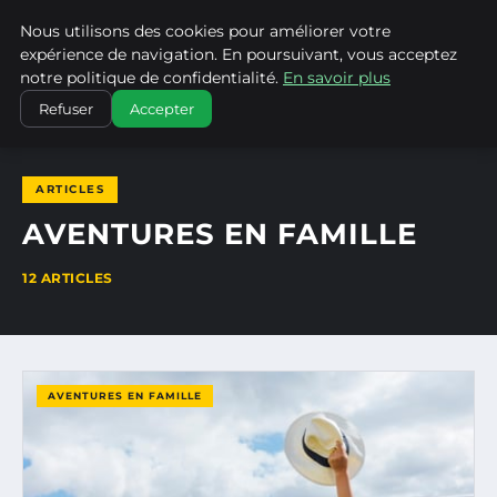
Nous utilisons des cookies pour améliorer votre
NATURE EN LORRAINE
expérience de navigation. En poursuivant, vous acceptez
notre politique de confidentialité.
En savoir plus
ACCUEIL
AVENTURES EN FAMILLE
Refuser
Accepter
ARTICLES
AVENTURES EN FAMILLE
12 ARTICLES
AVENTURES EN FAMILLE