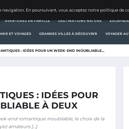
AVENTURES EN FAMILLE
DESTINATIONS 
 navigation. En poursuivant, vous acceptez notre politique de co
AVENTURES EN FAMILLE
DESTINATIONS NATURE
ESCAPADE
MIE ET VOYAGES
GRANDES VILLES À DÉCOUVRIR
VOYAGER A
ANTIQUES : IDÉES POUR UN WEEK-END INOUBLIABLE…
IQUES : IDÉES POUR
BLIABLE À DEUX
eek-end romantique inoubliable, le choix de la
oyez amateurs […]