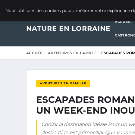
9 JANVIER 2026
Nous utilisons des cookies pour améliorer votre expérience de
ACCUEIL
NATURE EN LORRAINE
GASTRONO
ACCUEIL
AVENTURES EN FAMILLE
ESCAPADES ROM
AVENTURES EN FAMILLE
ESCAPADES ROMANT
UN WEEK-END INOU
Choisir la destination idéale Pour un w
destination est primordial. Que vous s