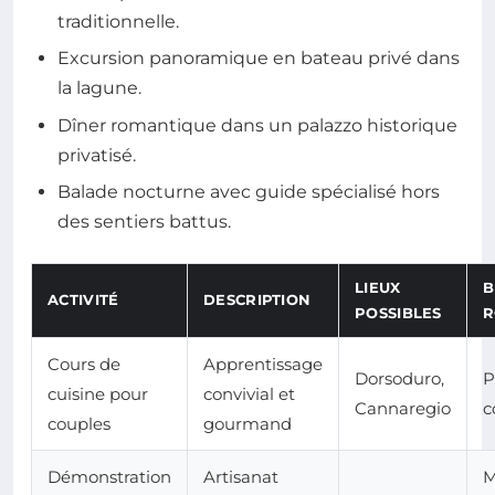
traditionnelle.
Excursion panoramique en bateau privé dans
la lagune.
Dîner romantique dans un palazzo historique
privatisé.
Balade nocturne avec guide spécialisé hors
des sentiers battus.
LIEUX
B
ACTIVITÉ
DESCRIPTION
POSSIBLES
R
Cours de
Apprentissage
Dorsoduro,
P
cuisine pour
convivial et
Cannaregio
c
couples
gourmand
Démonstration
Artisanat
M