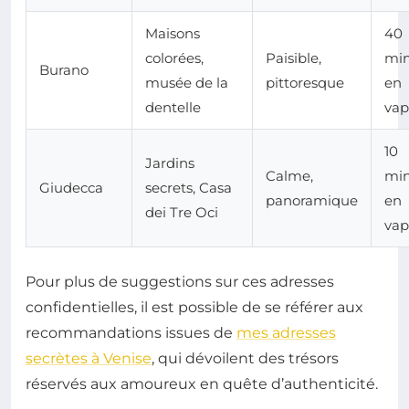
Maisons
40
colorées,
Paisible,
min
Burano
musée de la
pittoresque
en
dentelle
vap
10
Jardins
Calme,
min
Giudecca
secrets, Casa
panoramique
en
dei Tre Oci
vap
Pour plus de suggestions sur ces adresses
confidentielles, il est possible de se référer aux
recommandations issues de
mes adresses
secrètes à Venise
, qui dévoilent des trésors
réservés aux amoureux en quête d’authenticité.