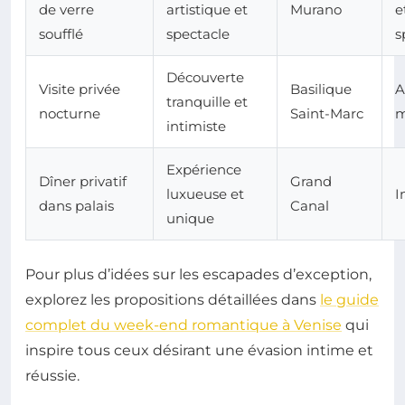
de verre
artistique et
Murano
e
soufflé
spectacle
s
Découverte
Visite privée
Basilique
A
tranquille et
nocturne
Saint-Marc
m
intimiste
Expérience
Dîner privatif
Grand
luxueuse et
I
dans palais
Canal
unique
Pour plus d’idées sur les escapades d’exception,
explorez les propositions détaillées dans
le guide
complet du week-end romantique à Venise
qui
inspire tous ceux désirant une évasion intime et
réussie.