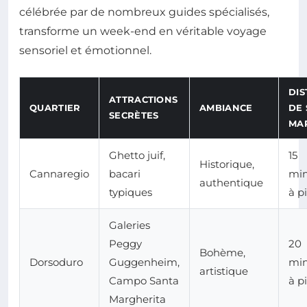
célébrée par de nombreux guides spécialisés,
transforme un week-end en véritable voyage
sensoriel et émotionnel.
DI
ATTRACTIONS
QUARTIER
AMBIANCE
DE
SECRÈTES
MA
Ghetto juif,
15
Historique,
Cannaregio
bacari
min
authentique
typiques
à p
Galeries
Peggy
20
Bohème,
Dorsoduro
Guggenheim,
min
artistique
Campo Santa
à p
Margherita