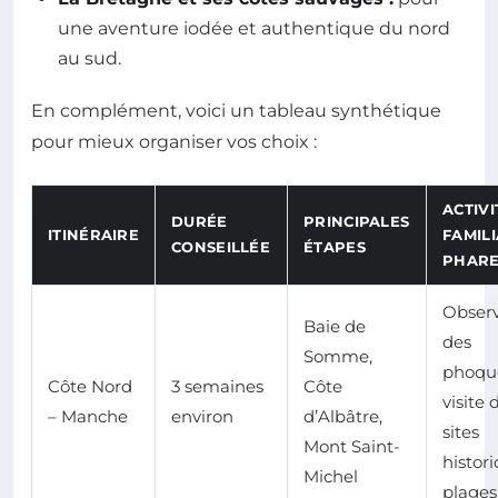
une aventure iodée et authentique du nord
au sud.
En complément, voici un tableau synthétique
pour mieux organiser vos choix :
ACTIVI
DURÉE
PRINCIPALES
ITINÉRAIRE
FAMIL
CONSEILLÉE
ÉTAPES
PHARE
Observ
Baie de
des
Somme,
phoqu
Côte Nord
3 semaines
Côte
visite 
– Manche
environ
d’Albâtre,
sites
Mont Saint-
histori
Michel
plages