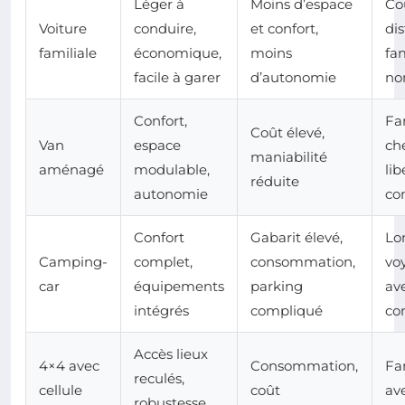
Léger à
Moins d’espace
Co
Voiture
conduire,
et confort,
dis
familiale
économique,
moins
fa
facile à garer
d’autonomie
no
Confort,
Fa
Coût élevé,
Van
espace
ch
maniabilité
aménagé
modulable,
lib
réduite
autonomie
co
Confort
Gabarit élevé,
Lo
Camping-
complet,
consommation,
vo
car
équipements
parking
av
intégrés
compliqué
co
Accès lieux
4×4 avec
Consommation,
Fa
reculés,
cellule
coût
av
robustesse