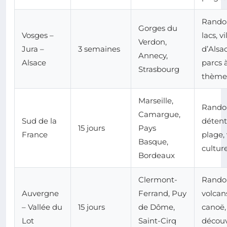
Rando
Gorges du
Vosges –
lacs, v
Verdon,
Jura –
3 semaines
d’Alsac
Annecy,
Alsace
parcs 
Strasbourg
thème
Marseille,
Rando
Camargue,
Sud de la
déten
15 jours
Pays
France
plage, 
Basque,
culture
Bordeaux
Clermont-
Rando
Auvergne
Ferrand, Puy
volcan
– Vallée du
15 jours
de Dôme,
canoë,
Lot
Saint-Cirq
décou