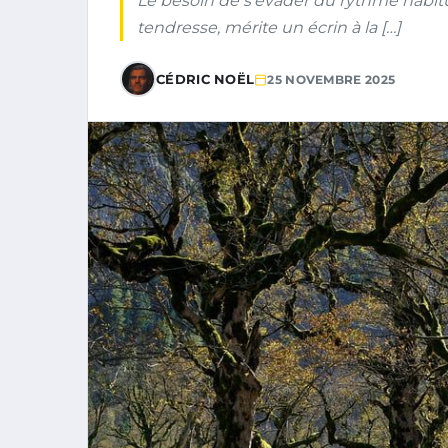
Le besoin de s’évader du rythme habitue
tendresse, mérite un écrin à la […]
CÉDRIC NOËL
25 NOVEMBRE 2025